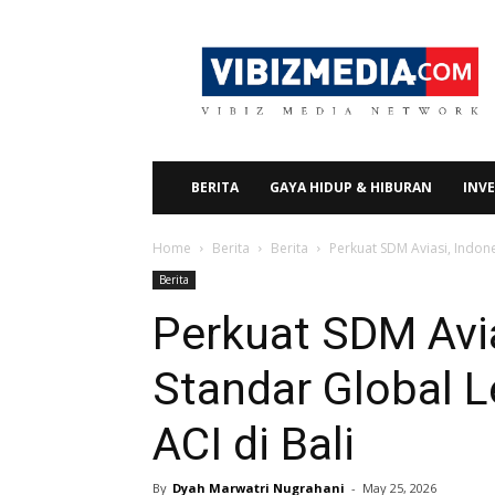
Vibizmedia.com
BERITA
GAYA HIDUP & HIBURAN
INVE
Home
Berita
Berita
Perkuat SDM Aviasi, Indon
Berita
Perkuat SDM Avia
Standar Global 
ACI di Bali
By
Dyah Marwatri Nugrahani
-
May 25, 2026