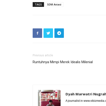
TAGS
SDM Aviasi
Previous article
Runtuhnya Mimpi Merek Idealis Milenial
Dyah Marwatri Nugrah
A journalist in www.vibizmedia