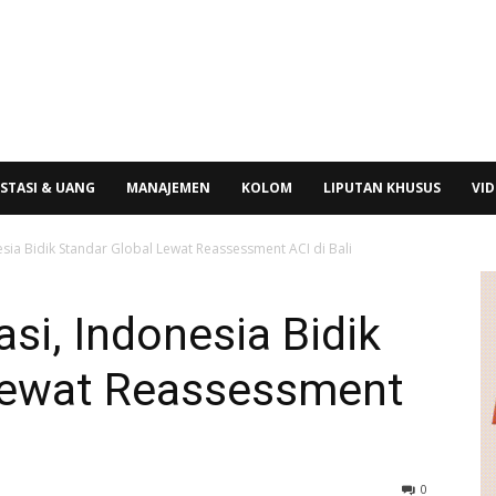
STASI & UANG
MANAJEMEN
KOLOM
LIPUTAN KHUSUS
VI
esia Bidik Standar Global Lewat Reassessment ACI di Bali
si, Indonesia Bidik
Lewat Reassessment
0