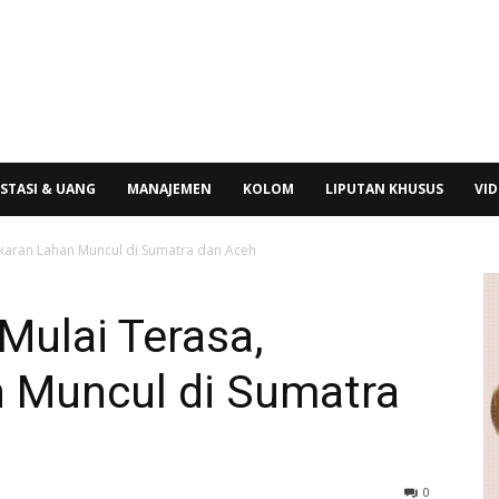
STASI & UANG
MANAJEMEN
KOLOM
LIPUTAN KHUSUS
VI
karan Lahan Muncul di Sumatra dan Aceh
ulai Terasa,
 Muncul di Sumatra
0