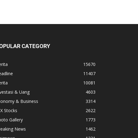
OPULAR CATEGORY
rita
15670
adline
11407
rita
10081
vestasi & Uang
4603
conomy & Business
3314
X Stocks
2622
oto Gallery
1773
reaking News
1462