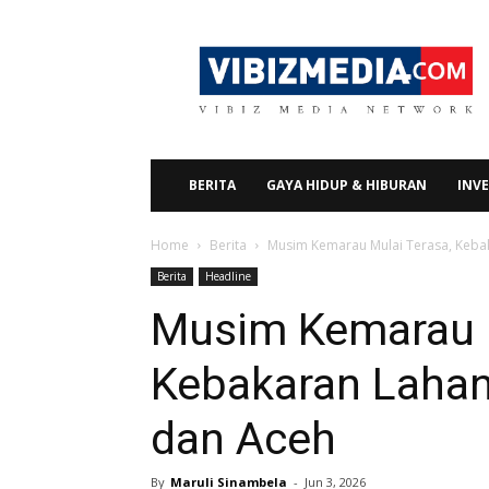
Vibizmedia.com
BERITA
GAYA HIDUP & HIBURAN
INVE
Home
Berita
Musim Kemarau Mulai Terasa, Keba
Berita
Headline
Musim Kemarau M
Kebakaran Lahan
dan Aceh
By
Maruli Sinambela
-
Jun 3, 2026