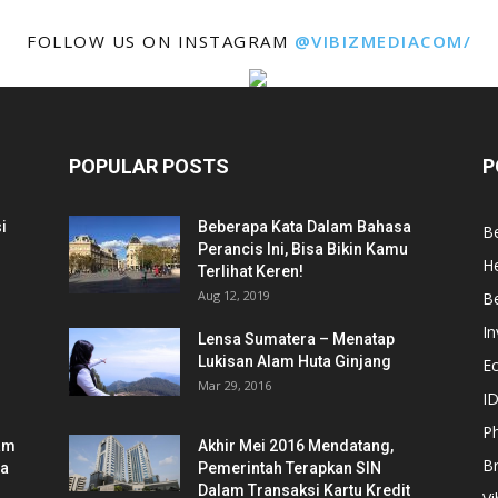
FOLLOW US ON INSTAGRAM
@VIBIZMEDIACOM/
POPULAR POSTS
P
i
Beberapa Kata Dalam Bahasa
Be
Perancis Ini, Bisa Bikin Kamu
He
Terlihat Keren!
Aug 12, 2019
Be
In
Lensa Sumatera – Menatap
Lukisan Alam Huta Ginjang
E
Mar 29, 2016
ID
Ph
am
Akhir Mei 2016 Mendatang,
B
ia
Pemerintah Terapkan SIN
Dalam Transaksi Kartu Kredit