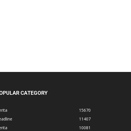
OPULAR CATEGORY
rita
15670
adline
11407
rita
10081