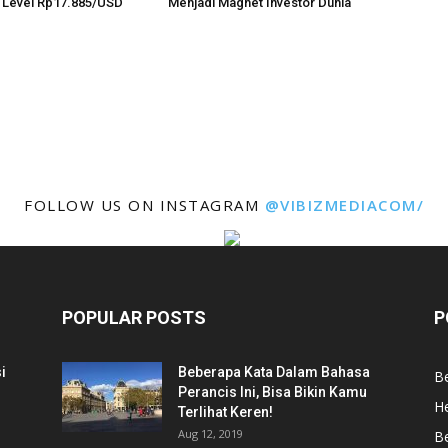
 Level Rp17.885/USD
Menjadi Magnet Investor Dunia
FOLLOW US ON INSTAGRAM
@VIBIZMEDIACOM/
POPULAR POSTS
P
i
Beberapa Kata Dalam Bahasa
Be
Perancis Ini, Bisa Bikin Kamu
He
Terlihat Keren!
Aug 12, 2019
Be