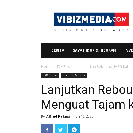
Vibizmedia.com
BERITA
GAYA HIDUP & HIBURAN
INVE
Home
IDX Stocks
Lanjutkan Rebound, IHSG Rabu 
IDX Stocks
Investasi & Uang
Lanjutkan Rebou
Menguat Tajam k
By
Alfred Pakasi
-
Jun 10, 2026