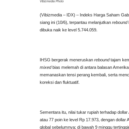
Vibizmedia Photo
(Vibizmedia – IDX) – Indeks Harga Saham Ga
siang ini (10/6), terpantau melanjutkan
rebound
dibuka naik ke level 5.744.059.
IHSG bergerak meneruskan
rebound
tajam kem
mixed
bias melemah di antara balasan Amerika 
memanaskan tensi perang kembali, serta mence
koreksi dan fluktuatif.
Sementara itu, nilai tukar rupiah terhadap dolla
atau 77 poin ke level Rp 17.973, dengan dollar A
global sebelumnya; di bawah 9 minggu tertinggi