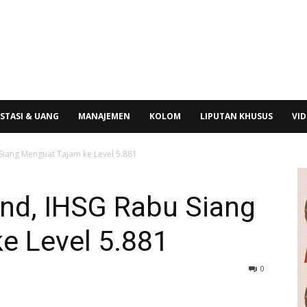
STASI & UANG
MANAJEMEN
KOLOM
LIPUTAN KHUSUS
VI
Siang Menguat Tajam ke Level 5.881
nd, IHSG Rabu Siang
e Level 5.881
0