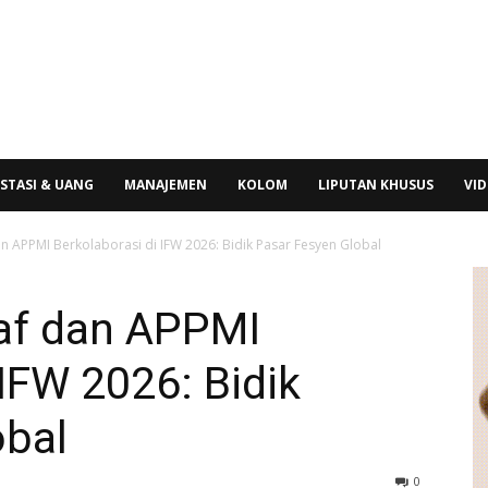
STASI & UANG
MANAJEMEN
KOLOM
LIPUTAN KHUSUS
VI
n APPMI Berkolaborasi di IFW 2026: Bidik Pasar Fesyen Global
af dan APPMI
 IFW 2026: Bidik
obal
0