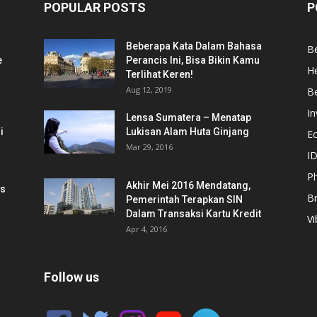
POPULAR POSTS
P
Beberapa Kata Dalam Bahasa
Be
e
Perancis Ini, Bisa Bikin Kamu
He
Terlihat Keren!
Aug 12, 2019
Be
In
Lensa Sumatera – Menatap
i
Lukisan Alam Huta Ginjang
E
Mar 29, 2016
ID
Ph
Akhir Mei 2016 Mendatang,
is
B
Pemerintah Terapkan SIN
Dalam Transaksi Kartu Kredit
Vi
Apr 4, 2016
Follow us