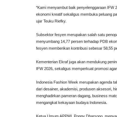
“Kami menyambut baik penyelenggaraan IFW 202
ekonomi kreatif sekaligus membuka peluang pas
ujar Teuku Riefky.
Subsektor fesyen merupakan salah satu penopan
menyumbang 14,77 persen terhadap PDB ekonomi
fesyen memberikan kontribusi sebesar 58,55 per
Kementerian Ekraf juga akan mendukung penin
IFW 2026, sekaligus memperkuat promosi agar p
Indonesia Fashion Week merupakan agenda ta
dari desainer, akademisi, produsen aksesori, hi
menghadirkan pameran dagang, business matchi
mengangkat kekayaan budaya Indonesia.
Ketua Umum APPMI, Poppy Dharsono, menyamp