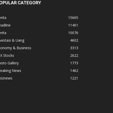
OPULAR CATEGORY
rita
15665
adline
11401
rita
10076
vestasi & Uang
4602
conomy & Business
3313
X Stocks
2622
oto Gallery
1773
reaking News
1462
biznews
1221