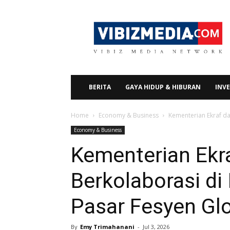
Vibizmedia.com
BERITA
GAYA HIDUP & HIBURAN
INVE
Home
Economy & Business
Kementerian Ekraf da
Economy & Business
Kementerian Ekr
Berkolaborasi di
Pasar Fesyen Gl
By
Emy Trimahanani
-
Jul 3, 2026