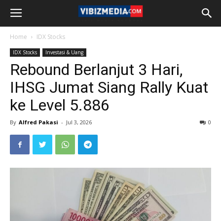
Home
IDX Stocks
IDX Stocks
Investasi & Uang
Rebound Berlanjut 3 Hari,
IHSG Jumat Siang Rally Kuat
ke Level 5.886
By
Alfred Pakasi
-
Jul 3, 2026
0