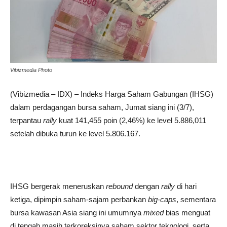
Vibizmedia Photo
(Vibizmedia – IDX) – Indeks Harga Saham Gabungan (IHSG)
dalam perdagangan bursa saham, Jumat siang ini (3/7),
terpantau
rally
kuat 141,455 poin (2,46%) ke level 5.886,011
setelah dibuka turun ke level 5.806.167.
IHSG bergerak meneruskan
rebound
dengan
rally
di hari
ketiga, dipimpin saham-sajam perbankan
big-caps
, sementara
bursa kawasan Asia siang ini umumnya
mixed
bias menguat
di tengah masih terkoreksinya saham sektor teknologi, serta