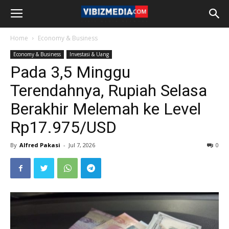
Home
Economy & Business
Economy & Business
Investasi & Uang
Pada 3,5 Minggu
Terendahnya, Rupiah Selasa
Berakhir Melemah ke Level
Rp17.975/USD
By
Alfred Pakasi
-
Jul 7, 2026
0