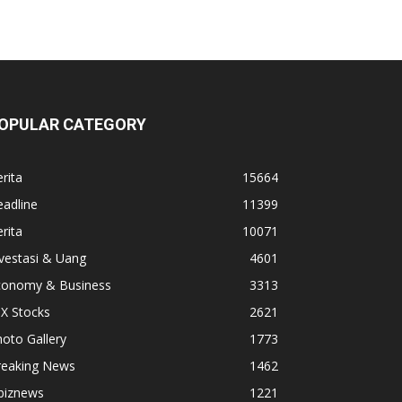
OPULAR CATEGORY
rita
15664
adline
11399
rita
10071
vestasi & Uang
4601
conomy & Business
3313
X Stocks
2621
oto Gallery
1773
reaking News
1462
biznews
1221