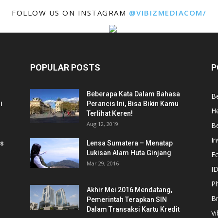
FOLLOW US ON INSTAGRAM
@VIBIZMEDIACOM/
POPULAR POSTS
P
Beberapa Kata Dalam Bahasa
Be
i
Perancis Ini, Bisa Bikin Kamu
He
Terlihat Keren!
Aug 12, 2019
Be
In
is
Lensa Sumatera – Menatap
Lukisan Alam Huta Ginjang
E
Mar 29, 2016
ID
Ph
Akhir Mei 2016 Mendatang,
B
Pemerintah Terapkan SIN
Dalam Transaksi Kartu Kredit
Vi