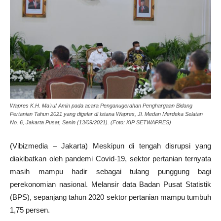
Wapres K.H. Ma'ruf Amin pada acara Penganugerahan Penghargaan Bidang
Pertanian Tahun 2021 yang digelar di Istana Wapres, Jl. Medan Merdeka Selatan
No. 6, Jakarta Pusat, Senin (13/09/2021). (Foto: KIP SETWAPRES)
(Vibizmedia – Jakarta) Meskipun di tengah disrupsi yang
diakibatkan oleh pandemi Covid-19, sektor pertanian ternyata
masih mampu hadir sebagai tulang punggung bagi
perekonomian nasional. Melansir data Badan Pusat Statistik
(BPS), sepanjang tahun 2020 sektor pertanian mampu tumbuh
1,75 persen.