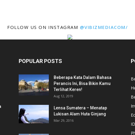
FOLLOW US ON INSTAGRAM
@VIBIZMEDIACOM/
POPULAR POSTS
P
Beberapa Kata Dalam Bahasa
Be
Perancis Ini, Bisa Bikin Kamu
He
Terlihat Keren!
Aug 12, 2019
Be
In
a
Lensa Sumatera – Menatap
Lukisan Alam Huta Ginjang
E
Mar 29, 2016
ID
Ph