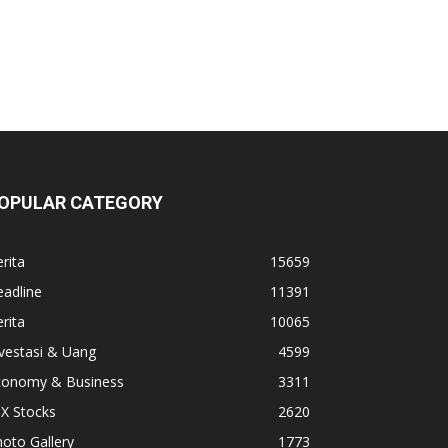
OPULAR CATEGORY
rita
15659
adline
11391
rita
10065
vestasi & Uang
4599
conomy & Business
3311
X Stocks
2620
oto Gallery
1773