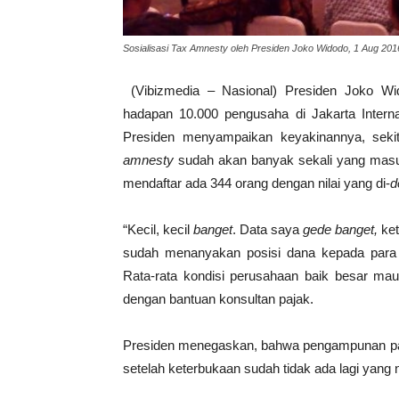
Sosialisasi Tax Amnesty oleh Presiden Joko Widodo, 1 Aug 20
(Vibizmedia – Nasional) Presiden Joko Wid
hadapan 10.000 pengusaha di Jakarta Internat
Presiden menyampaikan keyakinannya, sek
amnesty
sudah akan banyak sekali yang masuk
mendaftar ada 344 orang dengan nilai yang di-
d
“Kecil, kecil
banget
. Data saya
gede banget,
ke
sudah menanyakan posisi dana kepada para 
Rata-rata kondisi perusahaan baik besar m
dengan bantuan konsultan pajak.
Presiden menegaskan, bahwa pengampunan p
setelah keterbukaan sudah tidak ada lagi yan