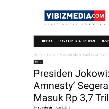
Vibizmedia.com
BERITA
GAYA HIDUP & HIBURAN
INVE
Home
Berita
Presiden Jokowi: Hasil Dana ‘Tax Am
Berita
Presiden Jokowi:
Amnesty’ Segera
Masuk Rp 3,7 Tri
By
sudobash
-
Aug 2, 2016