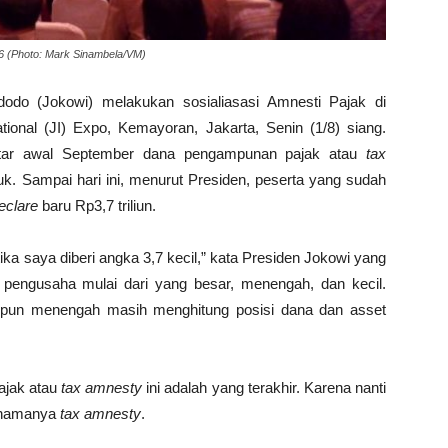
16 (Photo: Mark Sinambela/VM)
odo (Jokowi) melakukan sosialiasasi Amnesti Pajak di
ional (JI) Expo, Kemayoran, Jakarta, Senin (1/8) siang.
itar awal September dana pengampunan pajak atau
tax
. Sampai hari ini, menurut Presiden, peserta yang sudah
eclare
baru Rp3,7 triliun.
tika saya diberi angka 3,7 kecil,” kata Presiden Jokowi yang
pengusaha mulai dari yang besar, menengah, dan kecil.
aupun menengah masih menghitung posisi dana dan asset
ajak atau
tax amnesty
ini adalah yang terakhir. Karena nanti
g namanya
tax amnesty
.