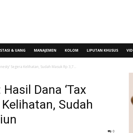
STASI & UANG
MANAJEMEN
KOLOM
LIPUTAN KHUSUS
VI
nesty’ Segera Kelihatan, Sudah Masuk Rp 3,7...
 Hasil Dana ‘Tax
 Kelihatan, Sudah
liun
0