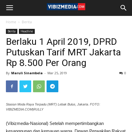
Home
Berita
Berita
Headline
Berlaku 1 April 2019, DPRD
Putuskan Tarif MRT Jakarta
Rp 8.500 Per Orang
By
Maruli Sinambela
-
Mar 25, 2019
0
Stasiun Moda Raya Terpadu (MRT) Lebak Bulus, Jakarta. FOTO:
VIBIZMEDIA.COM|RULLY
(Vibizmedia-Nasional) Setelah mempertimbangkan
kesanggupan dan kemauan warga, Dewan Perwakilan Rakyat