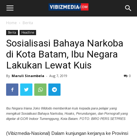
Home
Berita
Berita
Headline
Sosialisasi Bahaya Narkoba
di Kota Batam, Ibu Negara
Lakukan Lewat Kuis
By
Maruli Sinambela
-
Aug 7, 2019
0
Ibu Negara Iriana Joko Widodo memberikan kuis kepada para pelajar yang
mengikuti Sosialisasi Bahaya Narkoba, Hoaks, Perundungan, dan Pornografi yang
digelar di GOR Indoor Tumenggung, Kota Batam. FOTO: BIRO PERS SETPRES
(Vibizmedia-Nasional) Dalam kunjungan kerjanya ke Provinsi