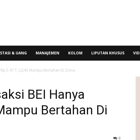
STASI & UANG
MANAJEMEN
KOLOM
LIPUTAN KHUSUS
VI
a Rp.5.47 T, LQ45 Mampu Bertahan Di Zona...
saksi BEI Hanya
 Mampu Bertahan Di
0