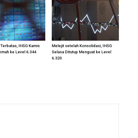
 Terbatas, IHSG Kamis
Melejit setelah Konsolidasi, IHSG
emah ke Level 6.344
Selasa Ditutup Menguat ke Level
6.320