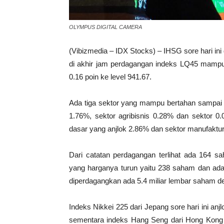
OLYMPUS DIGITAL CAMERA
(Vibizmedia – IDX Stocks) – IHSG sore hari ini
di akhir jam perdagangan indeks LQ45 mampu b
0.16 poin ke level 941.67.
Ada tiga sektor yang mampu bertahan sampai j
1.76%, sektor agribisnis 0.28% dan sektor 0.
dasar yang anjlok 2.86% dan sektor manufaktur
Dari catatan perdagangan terlihat ada 164 
yang harganya turun yaitu 238 saham dan a
diperdagangkan ada 5.4 miliar lembar saham den
Indeks Nikkei 225 dari Jepang sore hari ini an
sementara indeks Hang Seng dari Hong Kong di