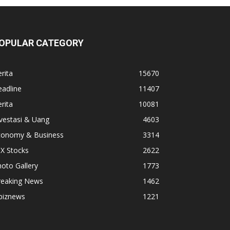
OPULAR CATEGORY
rita
15670
adline
11407
rita
10081
vestasi & Uang
4603
conomy & Business
3314
X Stocks
2622
oto Gallery
1773
reaking News
1462
biznews
1221