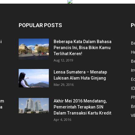
POPULAR POSTS
P
i
Beberapa Kata Dalam Bahasa
Be
Perancis Ini, Bisa Bikin Kamu
He
Terlihat Keren!
Aug 12, 2019
Be
In
Lensa Sumatera – Menatap
Lukisan Alam Huta Ginjang
E
Mar 29, 2016
ID
Ph
am
Akhir Mei 2016 Mendatang,
B
ia
Pemerintah Terapkan SIN
Dalam Transaksi Kartu Kredit
Vi
Apr 4, 2016