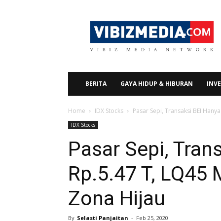
Vibizmedia.com
BERITA
GAYA HIDUP & HIBURAN
INVE
Home
IDX Stocks
Pasar Sepi, Transaksi BEI Hany
IDX Stocks
Pasar Sepi, Tran
Rp.5.47 T, LQ45
Zona Hijau
By
Selasti Panjaitan
-
Feb 25, 2020