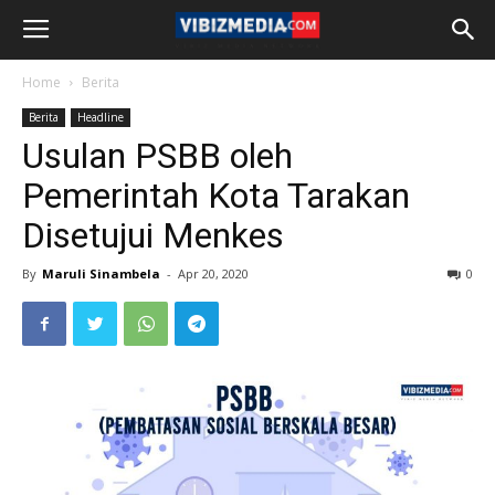
Home
Berita
Berita
Headline
Usulan PSBB oleh
Pemerintah Kota Tarakan
Disetujui Menkes
By
Maruli Sinambela
-
Apr 20, 2020
0