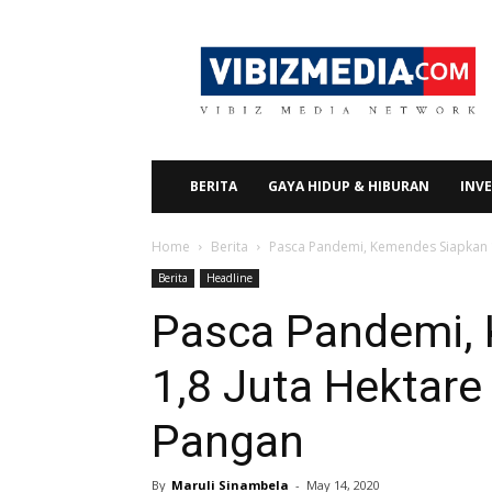
Vibizmedia.com
BERITA
GAYA HIDUP & HIBURAN
INVE
Home
Berita
Pasca Pandemi, Kemendes Siapkan 1
Berita
Headline
Pasca Pandemi,
1,8 Juta Hektar
Pangan
By
Maruli Sinambela
-
May 14, 2020