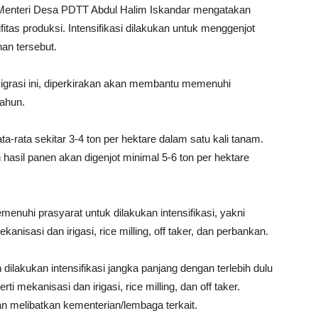
t, Menteri Desa PDTT Abdul Halim Iskandar mengatakan
itas produksi. Intensifikasi dilakukan untuk menggenjot
han tersebut.
smigrasi ini, diperkirakan akan membantu memenuhi
tahun.
ta-rata sekitar 3-4 ton per hektare dalam satu kali tanam.
 hasil panen akan digenjot minimal 5-6 ton per hektare
menuhi prasyarat untuk dilakukan intensifikasi, yakni
kanisasi dan irigasi, rice milling, off taker, dan perbankan.
dilakukan intensifikasi jangka panjang dengan terlebih dulu
 mekanisasi dan irigasi, rice milling, dan off taker.
kan melibatkan kementerian/lembaga terkait.