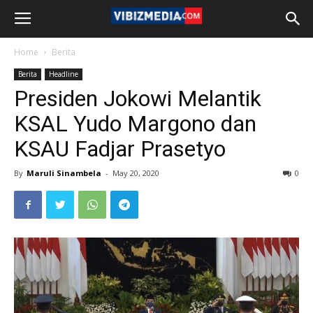
Home
Berita
Berita
Headline
Presiden Jokowi Melantik
KSAL Yudo Margono dan
KSAU Fadjar Prasetyo
By
Maruli Sinambela
-
May 20, 2020
0