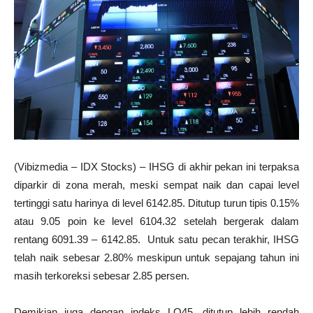
(Vibizmedia – IDX Stocks) – IHSG di akhir pekan ini terpaksa
diparkir di zona merah, meski sempat naik dan capai level
tertinggi satu harinya di level 6142.85. Ditutup turun tipis 0.15%
atau 9.05 poin ke level 6104.32 setelah bergerak dalam
rentang 6091.39 – 6142.85. Untuk satu pecan terakhir, IHSG
telah naik sebesar 2.80% meskipun untuk sepajang tahun ini
masih terkoreksi sebesar 2.85 persen.
Demikian juga dengan indeks LQ45, ditutup lebih rendah