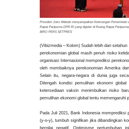
Presiden Joko Widodo menyampaikan Keterangan Pemerintah 
Rapat Paripurna DPR RI yang digelar di Ruang Rapat Paripu
BIRO PERS SETPRES
(Vibizmedia – Kolom) Sudah lebih dari setahun
perekonomian global masih penuh risiko ketid
organisasi Internasional memprediksi perekono
oleh membaiknya perekonomian Amerika dan 
Selain itu, negara-negara di dunia juga sec
Ditengah kondisi pemulihan ekonomi globa
ketersediaan vaksin menimbulkan risiko ba
pemulihan ekonomi global tentu memengaruhi 
Pada Juli 2021, Bank Indonesia memprediksi 
(y-o-y), tumbuh signifikan jika dibandingkan 
bernilai negatif. Optimisme pertumbuhan i