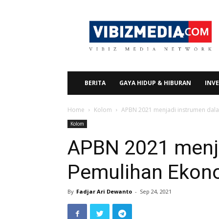
Vibizmedia.com
BERITA
GAYA HIDUP & HIBURAN
INVE
Home
Kolom
APBN 2021 menjadi instrumen dala
Kolom
APBN 2021 menj
Pemulihan Ekono
By
Fadjar Ari Dewanto
-
Sep 24, 2021