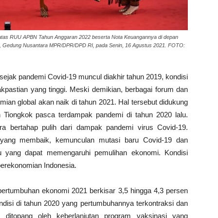
atas RUU APBN Tahun Anggaran 2022 beserta Nota Keuangannya di depan
rna, Gedung Nusantara MPR/DPR/DPD RI, pada Senin, 16 Agustus 2021. FOTO:
 sejak pandemi Covid-19 muncul diakhir tahun 2019, kondisi
akpastian yang tinggi. Meski demikian, berbagai forum dan
mian global akan naik di tahun 2021. Hal tersebut didukung
Tiongkok pasca terdampak pandemi di tahun 2020 lalu.
ara bertahap pulih dari dampak pandemi virus Covid-19.
l yang membaik, kemunculan mutasi baru Covid-19 dan
ru yang dapat memengaruhi pemulihan ekonomi. Kondisi
perekonomian Indonesia.
pertumbuhan ekonomi 2021 berkisar 3,5 hingga 4,3 persen
kondisi di tahun 2020 yang pertumbuhannya terkontraksi dan
ni ditopang oleh keberlanjutan program vaksinasi yang