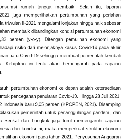
onsumsi rumah tangga membaik. Selain itu, laporan
I-2021 juga memperlihatkan pertumbuhan yang perlahan
triwulan II-2021 mengalami lonjakan hingga naik sebesar
rlahan membaik dibandingkan kondisi pertumbuhan ekonomi
-5,32 persen (y-o-y). Ditengah pemulihan ekonomi yang
dapi risiko dari melonjaknya kasus Covid-19 pada akhir
 varian baru Covid-19 sehingga membuat pemerintah kembali
s. Kebijakan ini tentu akan berpengaruh pada capaian
.
garuhi pertumbuhan ekonomi ke depan adalah ketersediaan
ntuk pencegahan penularan Covid-19. Hingga 28 Juli 2021,
 2 Indonesia baru 9,05 persen (KPCPEN, 2021). Disamping
ng dilakukan pemerintah untuk penanggulangan pandemi, dan
ika Serikat dan Tiongkok juga turut memengaruhi capaian
sia dari kondisi ini, maka memperkuat struktur ekonomi
n pemulihan ekonomi pada tahun 2021. Penyusunan Anggaran