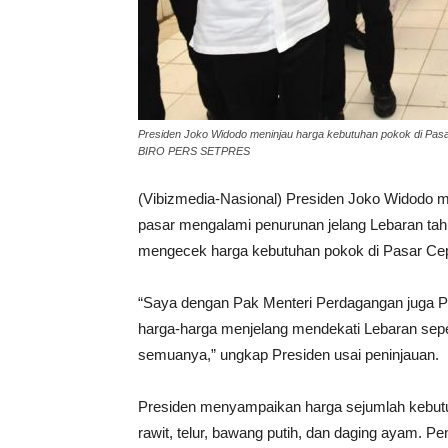
Presiden Joko Widodo meninjau harga kebutuhan pokok di Pasar C
BIRO PERS SETPRES
(Vibizmedia-Nasional) Presiden Joko Widodo 
pasar mengalami penurunan jelang Lebaran tah
mengecek harga kebutuhan pokok di Pasar Cepog
“Saya dengan Pak Menteri Perdagangan juga P
harga-harga menjelang mendekati Lebaran seperti
semuanya,” ungkap Presiden usai peninjauan.
Presiden menyampaikan harga sejumlah kebutu
rawit, telur, bawang putih, dan daging ayam. P