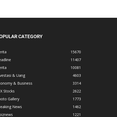
OPULAR CATEGORY
rita
15670
adline
11407
rita
10081
vestasi & Uang
4603
conomy & Business
3314
X Stocks
2622
oto Gallery
1773
reaking News
1462
biznews
1221