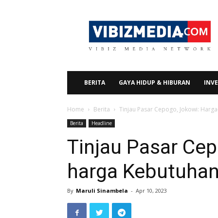
Vibizmedia.com
BERITA
GAYA HIDUP & HIBURAN
INVE
Home
Berita
Tinjau Pasar Cepogo, Jokowi: Harg
Berita
Headline
Tinjau Pasar Cep
harga Kebutuha
By
Maruli Sinambela
-
Apr 10, 2023