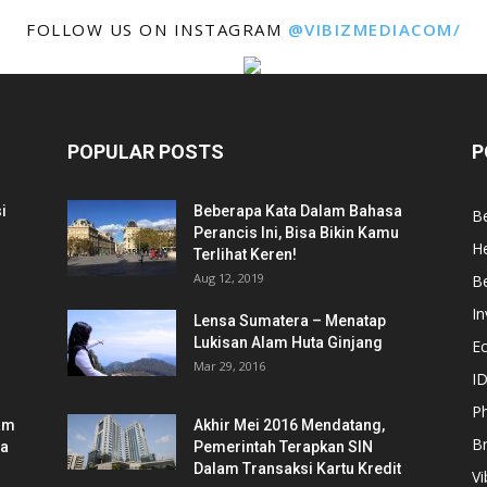
FOLLOW US ON INSTAGRAM
@VIBIZMEDIACOM/
POPULAR POSTS
P
i
Beberapa Kata Dalam Bahasa
Be
Perancis Ini, Bisa Bikin Kamu
He
Terlihat Keren!
Aug 12, 2019
Be
In
Lensa Sumatera – Menatap
Lukisan Alam Huta Ginjang
E
Mar 29, 2016
ID
Ph
am
Akhir Mei 2016 Mendatang,
B
ia
Pemerintah Terapkan SIN
Dalam Transaksi Kartu Kredit
Vi