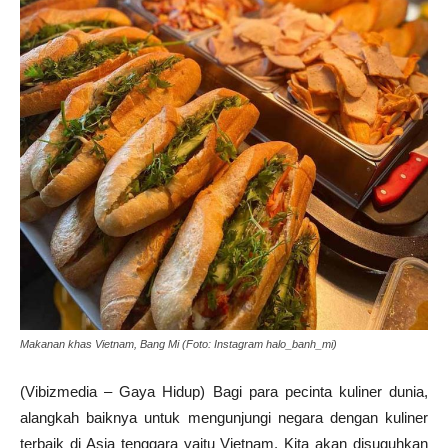
Makanan khas Vietnam, Bang Mi (Foto: Instagram halo_banh_mi)
(Vibizmedia – Gaya Hidup) Bagi para pecinta kuliner dunia,
alangkah baiknya untuk mengunjungi negara dengan kuliner
terbaik di Asia tenggara yaitu Vietnam. Kita akan disuguhkan