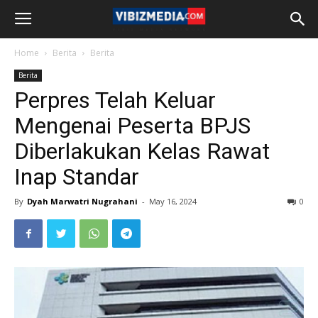
Home
Berita
Berita
Berita
Perpres Telah Keluar
Mengenai Peserta BPJS
Diberlakukan Kelas Rawat
Inap Standar
By
Dyah Marwatri Nugrahani
-
May 16, 2024
0