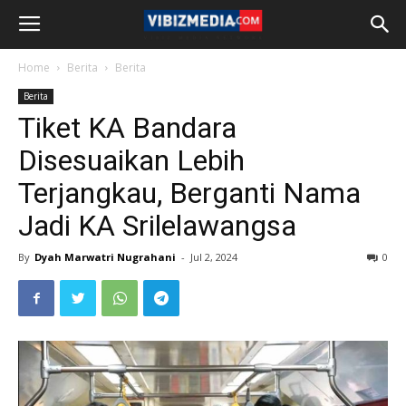
Home
Berita
Berita
Berita
Tiket KA Bandara
Disesuaikan Lebih
Terjangkau, Berganti Nama
Jadi KA Srilelawangsa
By
Dyah Marwatri Nugrahani
-
Jul 2, 2024
0