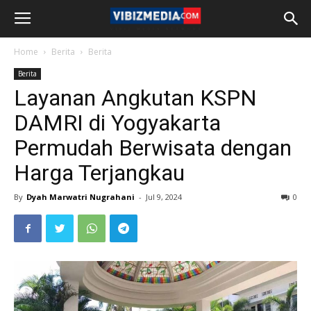
Home
Berita
Berita
Berita
Layanan Angkutan KSPN
DAMRI di Yogyakarta
Permudah Berwisata dengan
Harga Terjangkau
By
Dyah Marwatri Nugrahani
-
Jul 9, 2024
0