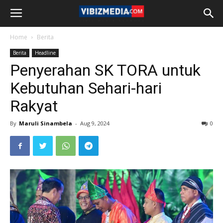
Home
Berita
Berita
Headline
Penyerahan SK TORA untuk
Kebutuhan Sehari-hari
Rakyat
By
Maruli Sinambela
-
Aug 9, 2024
0