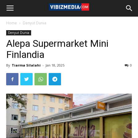
Home
Denyut Dunia
Denyut Dunia
Alepa Supermarket Mini
Finlandia
By
Tiarma Silalahi
-
Jan 18, 2025
0