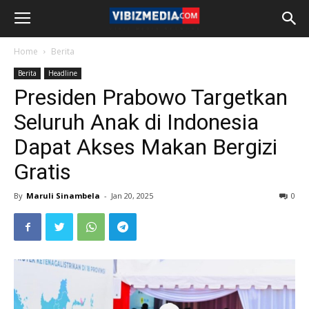
Home
Berita
Berita
Headline
Presiden Prabowo Targetkan
Seluruh Anak di Indonesia
Dapat Akses Makan Bergizi
Gratis
By
Maruli Sinambela
-
Jan 20, 2025
0