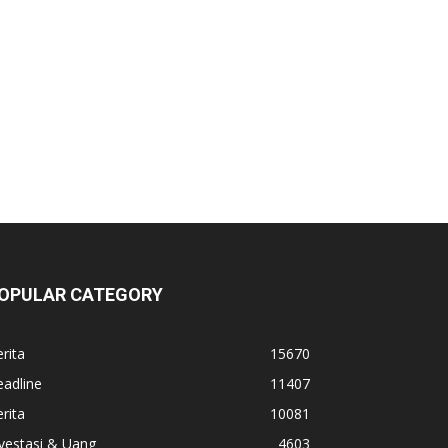
OPULAR CATEGORY
rita
15670
adline
11407
rita
10081
vestasi & Uang
4603