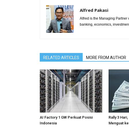
Alfred Pakasi
Alfred is the Managing Partner of
banking, economics, investment 
RELATED ARTICLES
MORE FROM AUTHOR
AI Factory 1 GW Perkuat Posisi
Rally 3 Hari
Indonesia
Menguat ke