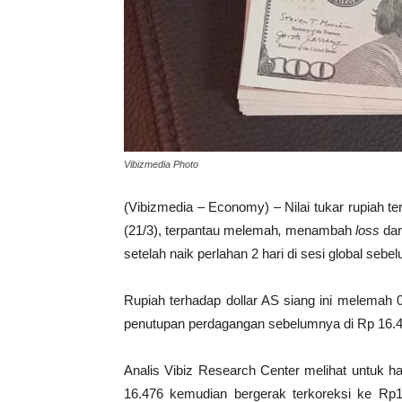
Vibizmedia Photo
(Vibizmedia – Economy) – Nilai tukar rupiah t
(21/3), terpantau melemah
,
menambah
loss
dar
setelah naik perlahan 2 hari di sesi global sebe
Rupiah terhadap dollar AS siang ini melemah 
penutupan perdagangan sebelumnya di Rp 16.470
Analis Vibiz Research Center melihat untuk h
16.476 kemudian bergerak terkoreksi ke Rp16