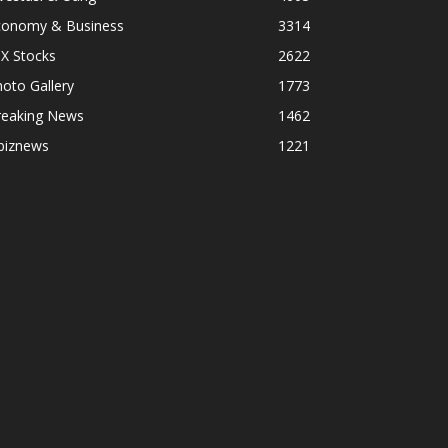
conomy & Business
3314
X Stocks
2622
oto Gallery
1773
reaking News
1462
biznews
1221