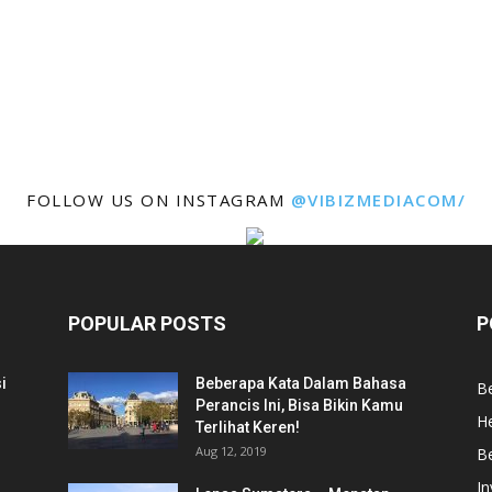
FOLLOW US ON INSTAGRAM
@VIBIZMEDIACOM/
POPULAR POSTS
P
i
Beberapa Kata Dalam Bahasa
Be
Perancis Ini, Bisa Bikin Kamu
He
Terlihat Keren!
Aug 12, 2019
Be
In