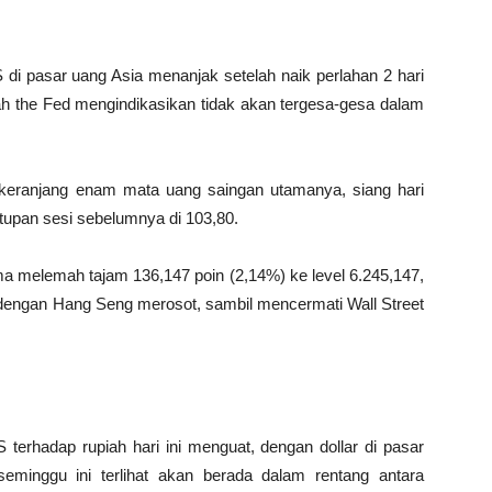
 di pasar uang Asia menanjak setelah naik perlahan 2 hari
ah the Fed mengindikasikan tidak akan tergesa-gesa dalam
p keranjang enam mata uang saingan utamanya, siang hari
utupan sesi sebelumnya di 103,80.
ma melemah tajam 136,147 poin (2,14%) ke level 6.245,147,
engan Hang Seng merosot, sambil mencermati Wall Street
S terhadap rupiah hari ini menguat, dengan dollar di pasar
seminggu ini terlihat akan berada dalam rentang antara