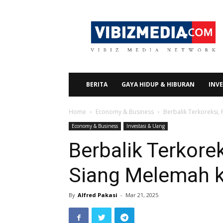
Vibizmedia.com
BERITA
GAYA HIDUP & HIBURAN
INVE
Home
Economy & Business
Berbalik Terkoreksi,
Economy & Business
Investasi & Uang
Berbalik Terkore
Siang Melemah 
By
Alfred Pakasi
-
Mar 21, 2025