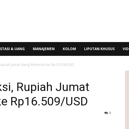
STASI & UANG
MANAJEMEN
KOLOM
LIPUTAN KHUSUS
VI
 Rupiah Jumat Siang Melemah ke Rp16.509/USD
ksi, Rupiah Jumat
ke Rp16.509/USD
0