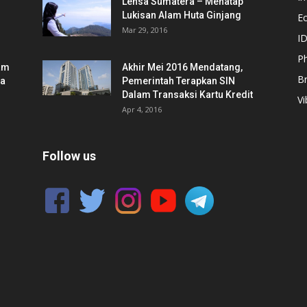
Lensa Sumatera – Menatap
Lukisan Alam Huta Ginjang
E
Mar 29, 2016
ID
Ph
am
Akhir Mei 2016 Mendatang,
B
ia
Pemerintah Terapkan SIN
Dalam Transaksi Kartu Kredit
Vi
Apr 4, 2016
Follow us