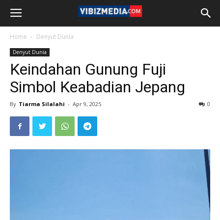
Home
Denyut Dunia
Denyut Dunia
Keindahan Gunung Fuji
Simbol Keabadian Jepang
By
Tiarma Silalahi
-
Apr 9, 2025
0