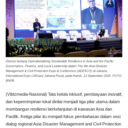
Diskusi tentang Operationalizing Sustainable Resilience in Asia and the Pacific:
Governance, Finance, and Local Leadership dalam The 4th Asia Disaster
Management & Civil Protection Expo & Conference (ADEXCO) di Jakarta
International Expo (JIExpo) Jakarta Pusat, pada Kamis, 12 September 2025. FOTO:
BNPB
(Vibizmedia-Nasional) Tata kelola inklusif, pembiayaan inovatif,
dan kepemimpinan lokal dinilai menjadi tiga pilar utama dalam
membangun resiliensi berkelanjutan di kawasan Asia dan
Pasifik. Ketiga pilar itu menjadi fokus pembahasan dalam sesi
dialog regional Asia Disaster Management and Civil Protection