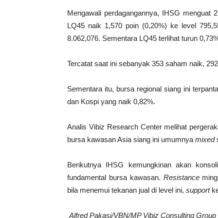
Mengawali perdagangannya, IHSG menguat 21,
LQ45 naik 1,570 poin (0,20%) ke level 795,5
8.062,076. Sementara LQ45 terlihat turun 0,73%
Tercatat saat ini sebanyak 353 saham naik, 2
Sementara itu, bursa regional siang ini terpa
dan Kospi yang naik 0,82%.
Analis Vibiz Research Center melihat pergerak
bursa kawasan Asia siang ini umumnya
mixed
Berikutnya IHSG kemungkinan akan konsoli
fundamental bursa kawasan.
Resistance
mingg
bila menemui tekanan jual di level ini,
support
ke
Alfred Pakasi/VBN/MP Vibiz Consulting Group