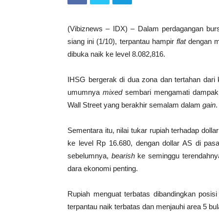
(Vibiznews – IDX) – Dalam perdagangan bu
siang ini (1/10), terpantau hampir
flat
dengan me
dibuka naik ke level 8.082,816.
IHSG bergerak di dua zona dan tertahan dari 
umumnya
mixed
sembari mengamati dampak 
Wall Street yang berakhir semalam dalam
gain
.
Sementara itu, nilai tukar rupiah terhadap doll
ke level Rp 16.680, dengan dollar AS di pasar
sebelumnya,
bearish
ke seminggu terendahny
dara ekonomi penting.
Rupiah menguat terbatas dibandingkan posis
terpantau naik terbatas dan menjauhi area 5 bu