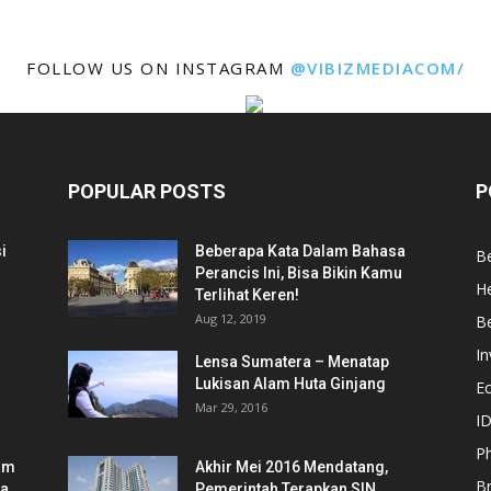
FOLLOW US ON INSTAGRAM
@VIBIZMEDIACOM/
POPULAR POSTS
P
i
Beberapa Kata Dalam Bahasa
Be
Perancis Ini, Bisa Bikin Kamu
He
Terlihat Keren!
Aug 12, 2019
Be
In
Lensa Sumatera – Menatap
Lukisan Alam Huta Ginjang
E
Mar 29, 2016
ID
Ph
am
Akhir Mei 2016 Mendatang,
B
ia
Pemerintah Terapkan SIN