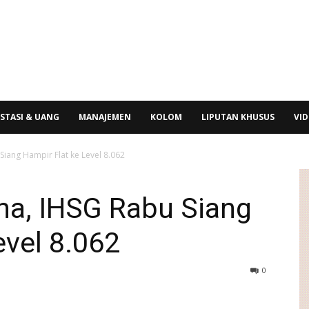
STASI & UANG
MANAJEMEN
KOLOM
LIPUTAN KHUSUS
VI
iang Hampir Flat ke Level 8.062
na, IHSG Rabu Siang
evel 8.062
0