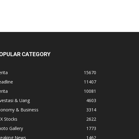
OPULAR CATEGORY
rita
15670
adline
11407
rita
10081
vestasi & Uang
4603
conomy & Business
3314
X Stocks
2622
oto Gallery
1773
reaking News
1462