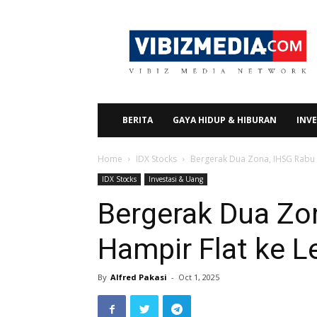
Vibizmedia.com
BERITA
GAYA HIDUP & HIBURAN
INVE
Home
IDX Stocks
Bergerak Dua Zona, IHSG Rabu S
IDX Stocks
Investasi & Uang
Bergerak Dua Zo
Hampir Flat ke L
By
Alfred Pakasi
-
Oct 1, 2025