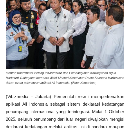
Menteri Koordinator Bidang Infrastruktur dan Pembangunan Kewilayahan Agus
Harimurti Yudhoyono bersama Wakil Menteri Kesehatan Dante Saksono Harbuwono
dalam event peluncuran aplikasi All Indonesia. (Foto: Kemenkes)
(Vibizmedia – Jakarta) Pemerintah resmi memperkenalkan
aplikasi All Indonesia sebagai sistem deklarasi kedatangan
penumpang internasional yang terintegrasi. Mulai 1 Oktober
2025, seluruh penumpang dari luar negeri diwajibkan mengisi
deklarasi kedatangan melalui aplikasi ini di bandara maupun