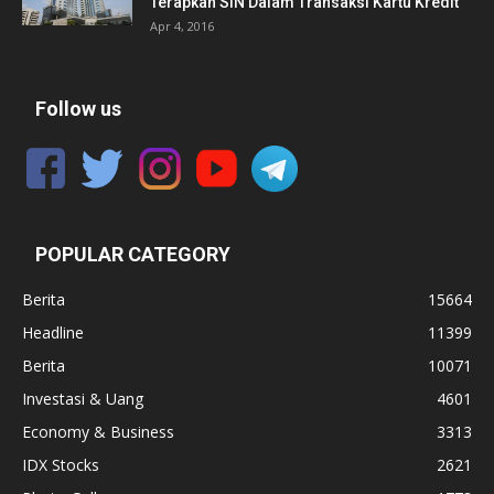
Terapkan SIN Dalam Transaksi Kartu Kredit
Apr 4, 2016
Follow us
POPULAR CATEGORY
Berita
15664
Headline
11399
Berita
10071
Investasi & Uang
4601
Economy & Business
3313
IDX Stocks
2621