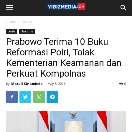
Home
Berita
Berita
Headline
Prabowo Terima 10 Buku
Reformasi Polri, Tolak
Kementerian Keamanan dan
Perkuat Kompolnas
By
Maruli Sinambela
-
May 5, 2026
0