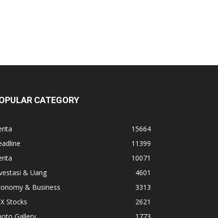
OPULAR CATEGORY
rita
15664
adline
11399
rita
10071
vestasi & Uang
4601
conomy & Business
3313
X Stocks
2621
oto Gallery
1773