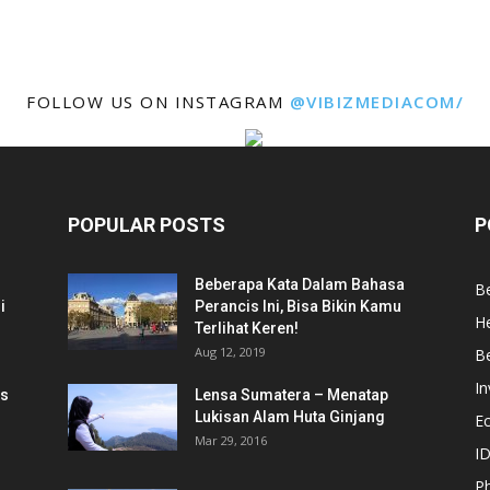
FOLLOW US ON INSTAGRAM
@VIBIZMEDIACOM/
POPULAR POSTS
P
Beberapa Kata Dalam Bahasa
Be
i
Perancis Ini, Bisa Bikin Kamu
He
Terlihat Keren!
Aug 12, 2019
Be
In
is
Lensa Sumatera – Menatap
Lukisan Alam Huta Ginjang
E
Mar 29, 2016
ID
Ph