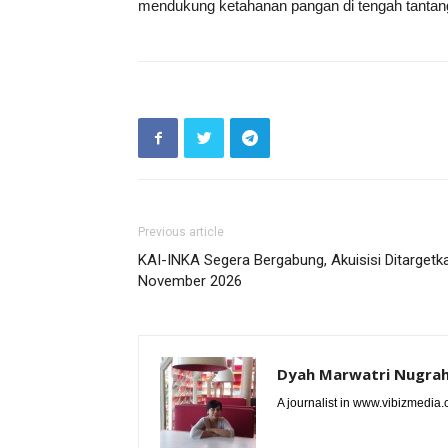
mendukung ketahanan pangan di tengah tantan
Previous article
KAI-INKA Segera Bergabung, Akuisisi Ditargetk
November 2026
Dyah Marwatri Nugrah
A journalist in www.vibizmedia