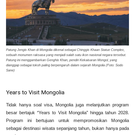
Patung Jengis Khan di Mongolia dikenal sebagai Chinggis Khaan Statue Complex,
sebuah monumen raksasa yang menjadi salah satu ikon nasional negara tersebut.
Patung ini menggambarkan Genghis Khan, pendiri Kekaisaran Mongol, yang
dianggap sebagai tokoh paling berpengaruh dalam sejarah Mongolia (Foto: Sodo
Sane)
Years to Visit Mongolia
Tidak hanya soal visa, Mongolia juga melanjutkan program
besar bertajuk “Years to Visit Mongolia” hingga tahun 2028.
Program ini bertujuan untuk mempromosikan Mongolia
sebagai destinasi wisata sepanjang tahun, bukan hanya pada