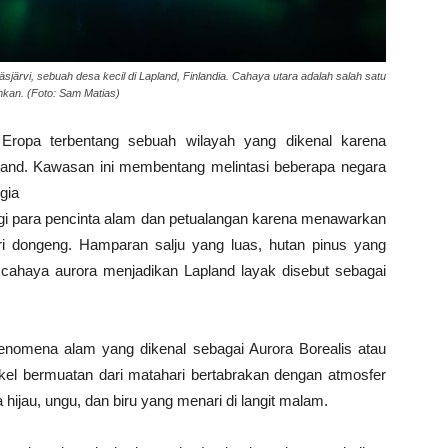
ärvi, sebuah desa kecil di Lapland, Finlandia. Cahaya utara adalah salah satu
kan. (Foto: Sam Matias)
 Eropa terbentang sebuah wilayah yang dikenal karena
pland. Kawasan ini membentang melintasi beberapa negara
gia
bagi para pencinta alam dan petualangan karena menawarkan
i dongeng. Hamparan salju yang luas, hutan pinus yang
si cahaya aurora menjadikan Lapland layak disebut sebagai
fenomena alam yang dikenal sebagai Aurora Borealis atau
tikel bermuatan dari matahari bertabrakan dengan atmosfer
ijau, ungu, dan biru yang menari di langit malam.