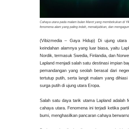
Cahaya utara pada malam bulan Maret yang membekukan di Ylläsj
fenomena alam yang paling indah, menakjubkan, dan mengagum
(Vibizmedia – Gaya Hidup) Di ujung utara
keindahan alamnya yang luar biasa, yaitu La
Nordik, termasuk Swedia, Finlandia, dan Norwe
Lapland menjadi salah satu destinasi impian 
pemandangan yang seolah berasal dari neger
tertutup putih, serta langit malam yang dihia
surga putih di ujung utara Eropa.
Salah satu daya tarik utama Lapland adalah 
cahaya utara. Fenomena ini terjadi ketika par
bumi, menghasilkan pancaran cahaya berwarna h