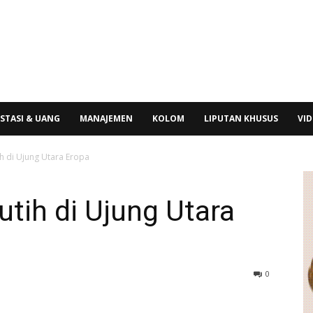
STASI & UANG
MANAJEMEN
KOLOM
LIPUTAN KHUSUS
VI
ih di Ujung Utara Eropa
utih di Ujung Utara
0