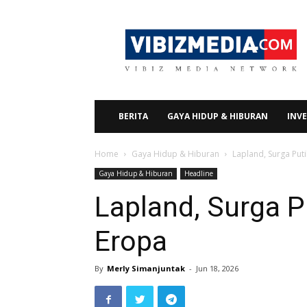
Vibizmedia.com
BERITA
GAYA HIDUP & HIBURAN
INVE
Home
Gaya Hidup & Hiburan
Lapland, Surga Put
Gaya Hidup & Hiburan
Headline
Lapland, Surga P
Eropa
By
Merly Simanjuntak
-
Jun 18, 2026