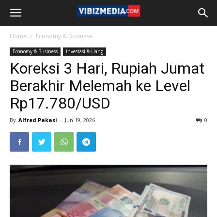
Home
Economy & Business
Economy & Business
Investasi & Uang
Koreksi 3 Hari, Rupiah Jumat
Berakhir Melemah ke Level
Rp17.780/USD
By
Alfred Pakasi
-
Jun 19, 2026
0