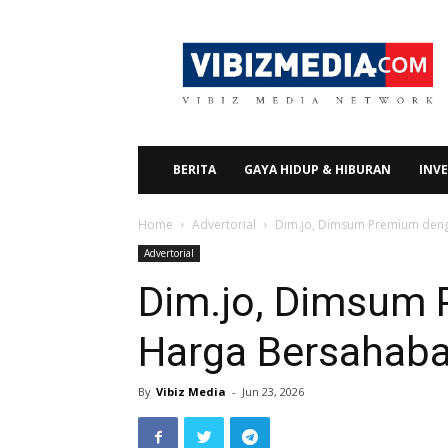
Vibizmedia.com
BERITA
GAYA HIDUP & HIBURAN
INVE
Home
Advertorial
Dim.jo, Dimsum Premium den
Advertorial
Dim.jo, Dimsum
Harga Bersahaba
By
Vibiz Media
-
Jun 23, 2026