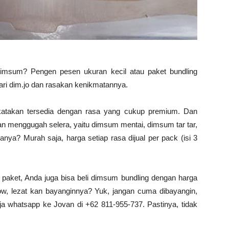
dimsum? Pengen pesen ukuran kecil atau paket bundling
ri dim.jo dan rasakan kenikmatannya.
katakan tersedia dengan rasa yang cukup premium. Dan
dan menggugah selera, yaitu dimsum mentai, dimsum tar tar,
nya? Murah saja, harga setiap rasa dijual per pack (isi 3
paket, Anda juga bisa beli dimsum bundling dengan harga
w, lezat kan bayanginnya? Yuk, jangan cuma dibayangin,
aja whatsapp ke Jovan di +62 811-955-737. Pastinya, tidak