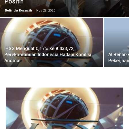
Positif
Belinda Kosasih
-
Nov 28, 2025
IHSG Menguat 0,17% ke 8.433,72,
Perekomomian Indonesia Hadapi Kondisi
AI Benar
Anomali
Pekerjaa