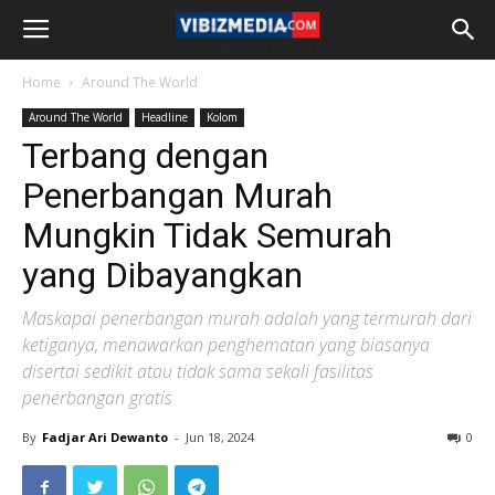
Home
Around The World
Around The World
Headline
Kolom
Terbang dengan
Penerbangan Murah
Mungkin Tidak Semurah
yang Dibayangkan
Maskapai penerbangan murah adalah yang termurah dari
ketiganya, menawarkan penghematan yang biasanya
disertai sedikit atau tidak sama sekali fasilitas
penerbangan gratis
By
Fadjar Ari Dewanto
-
Jun 18, 2024
0