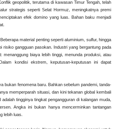
nflik geopolitik, terutama di kawasan Timur Tengah, telah
alur strategis seperti Selat Hormuz, meningkatnya premi
k menciptakan efek domino yang luas. Bahan baku menjadi
at.
eberapa material penting seperti aluminium, sulfur, hingga
risiko gangguan pasokan. Industri yang bergantung pada
it: menanggung biaya lebih tinggi, menunda produksi, atau
Dalam kondisi ekstrem, keputusan-keputusan ini dapat
inya bukan fenomena baru. Bahkan sebelum pandemi, tanda-
anya memperparah situasi, dan kini tekanan global kembali
l adalah tingginya tingkat pengangguran di kalangan muda,
persen. Angka ini bukan hanya mencerminkan tantangan
g lebih luas.