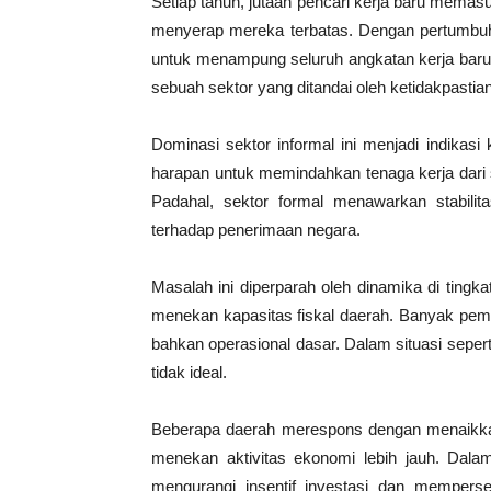
Setiap tahun, jutaan pencari kerja baru mema
menyerap mereka terbatas. Dengan pertumbuha
untuk menampung seluruh angkatan kerja baru.
sebuah sektor yang ditandai oleh ketidakpastia
Dominasi sektor informal ini menjadi indikasi
harapan untuk memindahkan tenaga kerja dari s
Padahal, sektor formal menawarkan stabilita
terhadap penerimaan negara.
Masalah ini diperparah oleh dinamika di tingk
menekan kapasitas fiskal daerah. Banyak pem
bahkan operasional dasar. Dalam situasi seperti
tidak ideal.
Beberapa daerah merespons dengan menaikkan p
menekan aktivitas ekonomi lebih jauh. Dal
mengurangi insentif investasi dan memperse