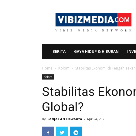
Vibizmedia.com
BERITA
GAYA HIDUP & HIBURAN
INVE
Home
Kolom
Stabilitas Ekonomi di Tengah Teka
Kolom
Stabilitas Ekono
Global?
By
Fadjar Ari Dewanto
-
Apr 24, 2026