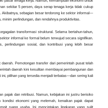
suki pasar tenaga kerja. Namun, kemampuan ekonomi untuk
n sekitar 5 persen, daya serap tenaga kerja tidak cukup
 Akibatnya, sebagian besar terdorong ke sektor informal—
n, minim perlindungan, dan rendahnya produktivitas.
 kegagalan transformasi struktural. Selama bertahun-tahun,
ektor informal ke formal belum terwujud secara signifikan.
s, perlindungan sosial, dan kontribusi yang lebih besar
at daerah. Pemotongan transfer dari pemerintah pusat telah
erintah daerah kini kesulitan membiayai pembangunan dan
 ini, pilihan yang tersedia menjadi terbatas—dan sering kali
ajak dan retribusi. Namun, kebijakan ini justru berisiko
am kondisi ekonomi yang melemah, kenaikan pajak dapat
mpit ruang usaha. Ini menciptakan lingkaran yang sulit