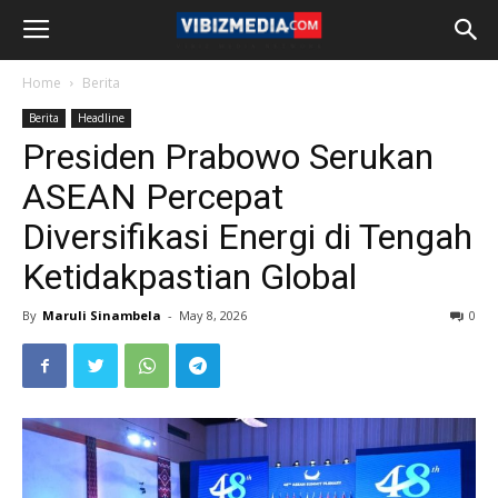
Home
Berita
Berita
Headline
Presiden Prabowo Serukan
ASEAN Percepat
Diversifikasi Energi di Tengah
Ketidakpastian Global
By
Maruli Sinambela
-
May 8, 2026
0