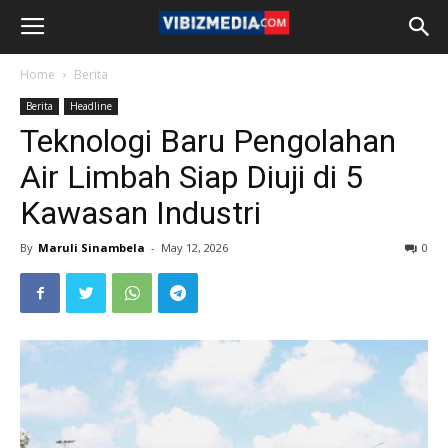
Home
Berita
Berita
Headline
Teknologi Baru Pengolahan
Air Limbah Siap Diuji di 5
Kawasan Industri
By
Maruli Sinambela
-
May 12, 2026
0