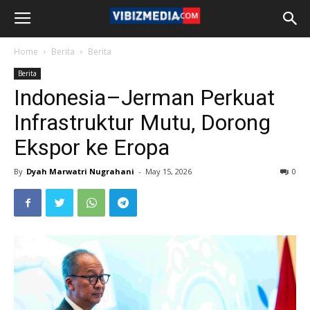
Home
Berita
Berita
Berita
Indonesia–Jerman Perkuat
Infrastruktur Mutu, Dorong
Ekspor ke Eropa
By
Dyah Marwatri Nugrahani
-
May 15, 2026
0