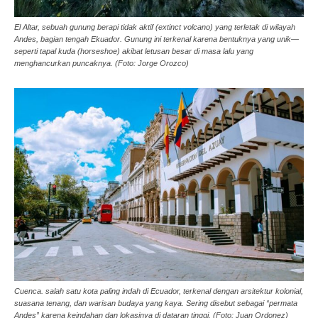
El Altar, sebuah gunung berapi tidak aktif (extinct volcano) yang terletak di wilayah
Andes, bagian tengah Ekuador. Gunung ini terkenal karena bentuknya yang unik—
seperti tapal kuda (horseshoe) akibat letusan besar di masa lalu yang
menghancurkan puncaknya. (Foto: Jorge Orozco)
Cuenca. salah satu kota paling indah di Ecuador, terkenal dengan arsitektur kolonial,
suasana tenang, dan warisan budaya yang kaya. Sering disebut sebagai “permata
Andes” karena keindahan dan lokasinya di dataran tinggi. (Foto: Juan Ordonez)