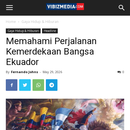
Home
Gaya Hidup & Hiburan
Gaya Hidup & Hiburan
Headline
Memahami Perjalanan
Kemerdekaan Bangsa
Ekuador
By
Fernando Johns
-
May 29, 2026
0