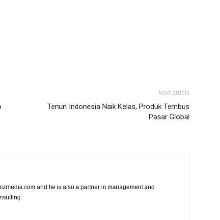
Next article
o
Tenun Indonesia Naik Kelas, Produk Tembus
Pasar Global
vibizmedia.com and he is also a partner in management and
nsulting.