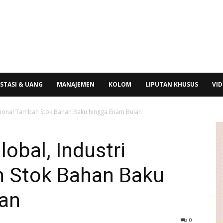
STASI & UANG
MANAJEMEN
KOLOM
LIPUTAN KHUSUS
VI
asional Tambah Stok Bahan Baku hingga Enam Bulan
obal, Industri
 Stok Bahan Baku
an
0