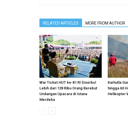
RELATED ARTICLES
MORE FROM AUTHOR
War Ticket HUT ke-81 RI Diserbu!
Karhutla G
Lebih dari 128 Ribu Orang Berebut
hingga 60 
Undangan Upacara di Istana
Helikopter
Merdeka