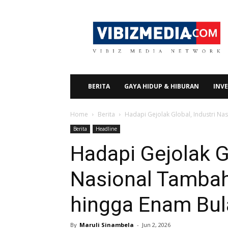
Vibizmedia.com
BERITA
GAYA HIDUP & HIBURAN
INVE
Home
Berita
Hadapi Gejolak Global, Industri N
Berita
Headline
Hadapi Gejolak Gl
Nasional Tambah
hingga Enam Bul
By
Maruli Sinambela
-
Jun 2, 2026