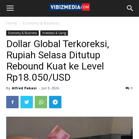
Home
Economy & Business
Economy & Business
Investasi & Uang
Dollar Global Terkoreksi,
Rupiah Selasa Ditutup
Rebound Kuat ke Level
Rp18.050/USD
By
Alfred Pakasi
-
Jun 9, 2026
0