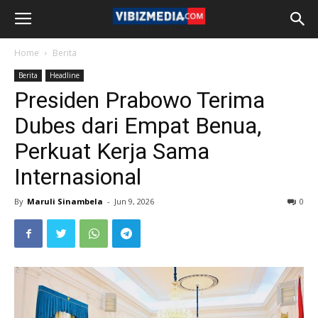
Home
Berita
Berita
Headline
Presiden Prabowo Terima
Dubes dari Empat Benua,
Perkuat Kerja Sama
Internasional
By
Maruli Sinambela
-
Jun 9, 2026
0