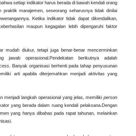
ahwa setiap indikator harus berada di bawah kendali orang
praktik manajemen, seseorang seharusnya tidak dinilai
enangannya. Ketika indikator tidak dapat dikendalikan,
eberhasilan maupun kegagalan lebih dipengaruhi faktor
r mudah diukur, tetapi juga benar-benar mencerminkan
g jawab operasional.Pendekatan berikutnya adalah
ocess
. Banyak organisasi berhenti pada tahap penyusunan
iliki arti apabila diterjemahkan menjadi aktivitas yang
kan menjadi langkah operasional yang jelas, memiliki
person
ndikator yang berada dalam ruang kendali pelaksana.Dengan
okumen yang hanya dibahas pada rapat tahunan, melainkan
isasi.