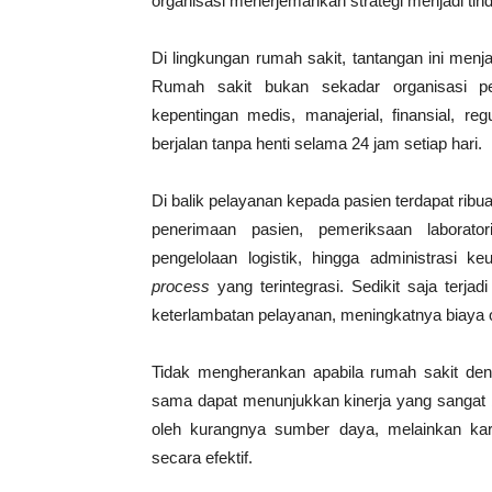
organisasi menerjemahkan strategi menjadi tin
Di lingkungan rumah sakit, tantangan ini menja
Rumah sakit bukan sekadar organisasi p
kepentingan medis, manajerial, finansial, re
berjalan tanpa henti selama 24 jam setiap hari.
Di balik pelayanan kepada pasien terdapat ribu
penerimaan pasien, pemeriksaan laborato
pengelolaan logistik, hingga administrasi
process
yang terintegrasi. Sedikit saja ter
keterlambatan pelayanan, meningkatnya biaya 
Tidak mengherankan apabila rumah sakit deng
sama dapat menunjukkan kinerja yang sangat b
oleh kurangnya sumber daya, melainkan ka
secara efektif.