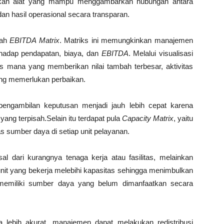
erlukan alat yang mampu menggambarkan hubungan antara
n hasil operasional secara transparan.
lah
EBITDA Matrix
. Matriks ini memungkinkan manajemen
hadap pendapatan, biaya, dan
EBITDA
. Melalui visualisasi
s mana yang memberikan nilai tambah terbesar, aktivitas
ng memerlukan perbaikan.
engambilan keputusan menjadi jauh lebih cepat karena
 yang terpisah.Selain itu terdapat pula
Capacity Matrix
, yaitu
 sumber daya di setiap unit pelayanan.
l dari kurangnya tenaga kerja atau fasilitas, melainkan
 unit yang bekerja melebihi kapasitas sehingga menimbulkan
u memiliki sumber daya yang belum dimanfaatkan secara
 lebih akurat, manajemen dapat melakukan redistribusi