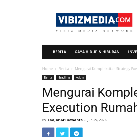
Vibizmedia.com
BERITA
GAYA HIDUP & HIBURAN
INVE
Home
Berita
Mengurai Kompleksitas Strategy Exe
Berita
Headline
Kolom
Mengurai Komple
Execution Rumah
By
Fadjar Ari Dewanto
-
Jun 29, 2026