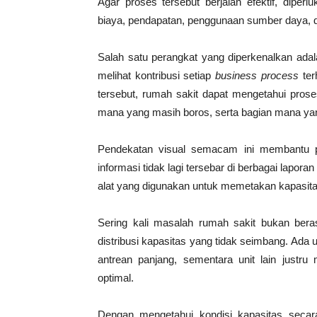
Agar proses tersebut berjalan efektif, dip
biaya, pendapatan, penggunaan sumber daya, da
Salah satu perangkat yang diperkenalkan ada
melihat kontribusi setiap
business process
ter
tersebut, rumah sakit dapat mengetahui prose
mana yang masih boros, serta bagian mana ya
Pendekatan visual semacam ini membantu p
informasi tidak lagi tersebar di berbagai laporan
alat yang digunakan untuk memetakan kapasitas
Sering kali masalah rumah sakit bukan berasa
distribusi kapasitas yang tidak seimbang. Ada
antrean panjang, sementara unit lain justr
optimal.
Dengan mengetahui kondisi kapasitas secara