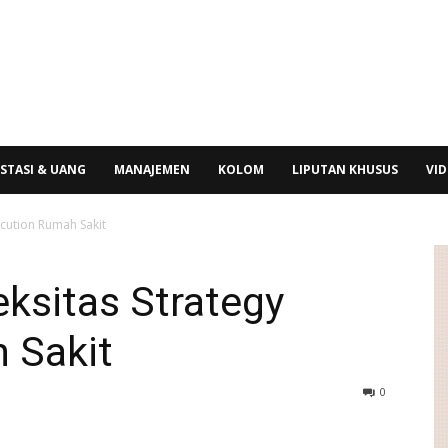
STASI & UANG
MANAJEMEN
KOLOM
LIPUTAN KHUSUS
VI
cution Rumah Sakit
ksitas Strategy
 Sakit
0