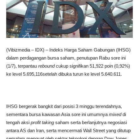
(Vibizmedia – IDX) – Indeks Harga Saham Gabungan (IHSG)
dalam perdagangan bursa saham, penutupan Rabu sore ini
(1/7), terpantau
rebound
cukup signifikan 51,922 poin (0,92%)
ke level 5.695,116setelah dibuka turun ke level 5.640.611.
IHSG bergerak bangkit dari posisi 3 minggu terendahnya,
sementara bursa kawasan Asia sore ini umumnya
mixed
di
tengah aksi
profit taking
saham serta berlanjutnya negosiasi
antara AS dan Iran, serta mencermati Wall Street yang ditutup
semalam menguat oleh sektor teknologi dengan Dow Jones